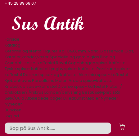
+45 28 89 68 07
Forside
Katalog
Keramik og stentøj
Figurer. Kgl. B&G, mm.
Varia
Glasservice
Glas,
Karafler,kander,vaser
Specielle og gamle glas
Bing og
Grøndahl spise-kaffestel
Royal Copenhagen spise-kaffestel
Tyske spise- kaffestel
Lyngby spise- kaffestel
Rørstrand spise-
kaffestel
Desiree spise- og kaffestel
Aluminia spise- kaffestel
Kjøbenhavns Porcellains Maleri
Arabia spise-kaffestel
Knabstrup spise-kaffestel
Diverse spise- kaffestel
Platter /
årsklokker/ Årskrus
Lamper/belysning
Bestik sølvplet, stål
Sølv/Guld
Afbilledede bøger
Billedkunst
Møbler
Nyheder
Nyheder
Butikken
Log ind