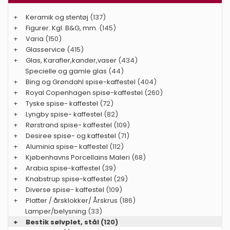
+
Keramik og stentøj
(137)
+
Figurer. Kgl. B&G, mm.
(145)
+
Varia
(150)
+
Glasservice
(415)
+
Glas, Karafler,kander,vaser
(434)
Specielle og gamle glas
(44)
+
Bing og Grøndahl spise-kaffestel
(404)
+
Royal Copenhagen spise-kaffestel
(260)
+
Tyske spise- kaffestel
(72)
+
Lyngby spise- kaffestel
(82)
+
Rørstrand spise- kaffestel
(109)
+
Desiree spise- og kaffestel
(71)
+
Aluminia spise- kaffestel
(112)
+
Kjøbenhavns Porcellains Maleri
(68)
+
Arabia spise-kaffestel
(39)
+
Knabstrup spise-kaffestel
(29)
+
Diverse spise- kaffestel
(109)
+
Platter / årsklokker/ Årskrus
(186)
Lamper/belysning
(33)
+
Bestik sølvplet, stål
(120)