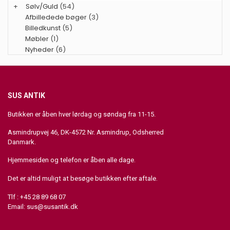
+
Sølv/Guld
(54)
Afbilledede bøger
(3)
Billedkunst
(5)
Møbler
(1)
Nyheder
(6)
SUS ANTIK
Butikken er åben hver lørdag og søndag fra 11-15.
Asmindrupvej 46, DK-4572 Nr. Asmindrup, Odsherred
Danmark.
Hjemmesiden og telefon er åben alle dage.
Det er altid muligt at besøge butikken efter aftale.
Tlf : +45 28 89 68 07
Email:
sus@susantik.dk