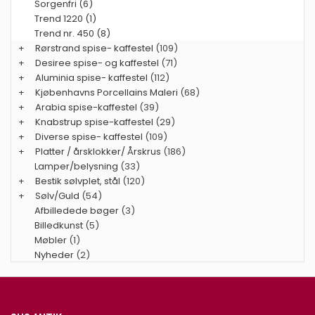
Sorgenfri (6)
Trend 1220 (1)
Trend nr. 450 (8)
+
Rørstrand spise- kaffestel
(109)
+
Desiree spise- og kaffestel
(71)
+
Aluminia spise- kaffestel
(112)
+
Kjøbenhavns Porcellains Maleri
(68)
+
Arabia spise-kaffestel
(39)
+
Knabstrup spise-kaffestel
(29)
+
Diverse spise- kaffestel
(109)
+
Platter / årsklokker/ Årskrus
(186)
Lamper/belysning
(33)
+
Bestik sølvplet, stål
(120)
+
Sølv/Guld
(54)
Afbilledede bøger
(3)
Billedkunst
(5)
Møbler
(1)
Nyheder
(2)