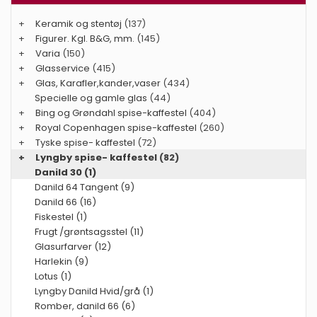
+
Keramik og stentøj
(137)
+
Figurer. Kgl. B&G, mm.
(145)
+
Varia
(150)
+
Glasservice
(415)
+
Glas, Karafler,kander,vaser
(434)
Specielle og gamle glas
(44)
+
Bing og Grøndahl spise-kaffestel
(404)
+
Royal Copenhagen spise-kaffestel
(260)
+
Tyske spise- kaffestel
(72)
+
Lyngby spise- kaffestel
(82)
Danild 30 (1)
Danild 64 Tangent (9)
Danild 66 (16)
Fiskestel (1)
Frugt /grøntsagsstel (11)
Glasurfarver (12)
Harlekin (9)
Lotus (1)
Lyngby Danild Hvid/grå (1)
Romber, danild 66 (6)