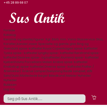
+45 28 89 68 07
Forside
Katalog
Keramik og stentøj
Figurer. Kgl. B&G, mm.
Varia
Glasservice
Glas,
Karafler,kander,vaser
Specielle og gamle glas
Bing og
Grøndahl spise-kaffestel
Royal Copenhagen spise-kaffestel
Tyske spise- kaffestel
Lyngby spise- kaffestel
Rørstrand spise-
kaffestel
Desiree spise- og kaffestel
Aluminia spise- kaffestel
Kjøbenhavns Porcellains Maleri
Arabia spise-kaffestel
Knabstrup spise-kaffestel
Diverse spise- kaffestel
Platter /
årsklokker/ Årskrus
Lamper/belysning
Bestik sølvplet, stål
Sølv/Guld
Afbilledede bøger
Billedkunst
Møbler
Nyheder
Nyheder
Butikken
Log ind