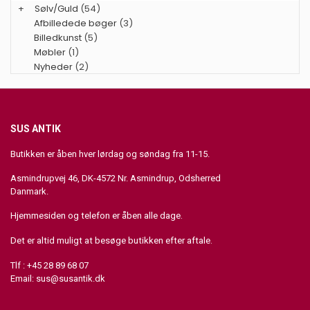
+
Sølv/Guld
(54)
Afbilledede bøger
(3)
Billedkunst
(5)
Møbler
(1)
Nyheder
(2)
SUS ANTIK
Butikken er åben hver lørdag og søndag fra 11-15.
Asmindrupvej 46, DK-4572 Nr. Asmindrup, Odsherred
Danmark.
Hjemmesiden og telefon er åben alle dage.
Det er altid muligt at besøge butikken efter aftale.
Tlf : +45 28 89 68 07
Email:
sus@susantik.dk