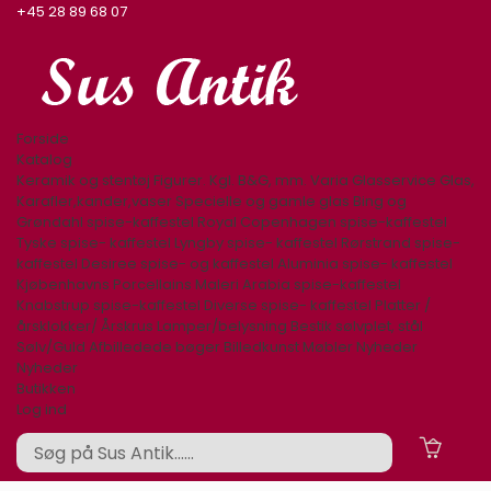
+45 28 89 68 07
Forside
Katalog
Keramik og stentøj
Figurer. Kgl. B&G, mm.
Varia
Glasservice
Glas,
Karafler,kander,vaser
Specielle og gamle glas
Bing og
Grøndahl spise-kaffestel
Royal Copenhagen spise-kaffestel
Tyske spise- kaffestel
Lyngby spise- kaffestel
Rørstrand spise-
kaffestel
Desiree spise- og kaffestel
Aluminia spise- kaffestel
Kjøbenhavns Porcellains Maleri
Arabia spise-kaffestel
Knabstrup spise-kaffestel
Diverse spise- kaffestel
Platter /
årsklokker/ Årskrus
Lamper/belysning
Bestik sølvplet, stål
Sølv/Guld
Afbilledede bøger
Billedkunst
Møbler
Nyheder
Nyheder
Butikken
Log ind