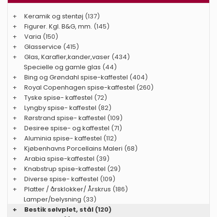
+
Keramik og stentøj
(137)
+
Figurer. Kgl. B&G, mm.
(145)
+
Varia
(150)
+
Glasservice
(415)
+
Glas, Karafler,kander,vaser
(434)
Specielle og gamle glas
(44)
+
Bing og Grøndahl spise-kaffestel
(404)
+
Royal Copenhagen spise-kaffestel
(260)
+
Tyske spise- kaffestel
(72)
+
Lyngby spise- kaffestel
(82)
+
Rørstrand spise- kaffestel
(109)
+
Desiree spise- og kaffestel
(71)
+
Aluminia spise- kaffestel
(112)
+
Kjøbenhavns Porcellains Maleri
(68)
+
Arabia spise-kaffestel
(39)
+
Knabstrup spise-kaffestel
(29)
+
Diverse spise- kaffestel
(109)
+
Platter / årsklokker/ Årskrus
(186)
Lamper/belysning
(33)
+
Bestik sølvplet, stål
(120)