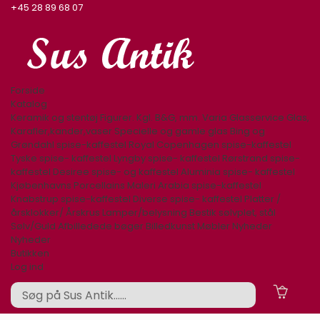
+45 28 89 68 07
Forside
Katalog
Keramik og stentøj
Figurer. Kgl. B&G, mm.
Varia
Glasservice
Glas,
Karafler,kander,vaser
Specielle og gamle glas
Bing og
Grøndahl spise-kaffestel
Royal Copenhagen spise-kaffestel
Tyske spise- kaffestel
Lyngby spise- kaffestel
Rørstrand spise-
kaffestel
Desiree spise- og kaffestel
Aluminia spise- kaffestel
Kjøbenhavns Porcellains Maleri
Arabia spise-kaffestel
Knabstrup spise-kaffestel
Diverse spise- kaffestel
Platter /
årsklokker/ Årskrus
Lamper/belysning
Bestik sølvplet, stål
Sølv/Guld
Afbilledede bøger
Billedkunst
Møbler
Nyheder
Nyheder
Butikken
Log ind