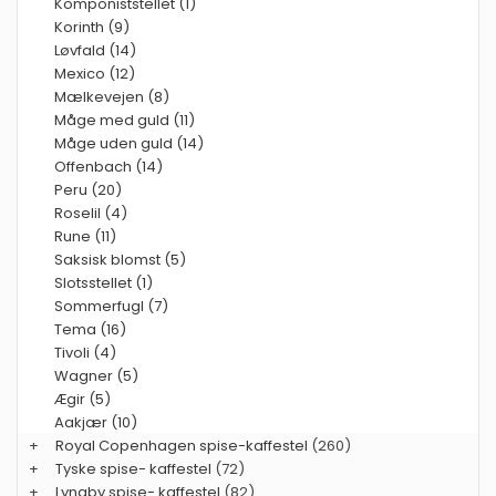
Komponiststellet (1)
Korinth (9)
Løvfald (14)
Mexico (12)
Mælkevejen (8)
Måge med guld (11)
Måge uden guld (14)
Offenbach (14)
Peru (20)
Roselil (4)
Rune (11)
Saksisk blomst (5)
Slotsstellet (1)
Sommerfugl (7)
Tema (16)
Tivoli (4)
Wagner (5)
Ægir (5)
Aakjær (10)
+
Royal Copenhagen spise-kaffestel
(260)
+
Tyske spise- kaffestel
(72)
+
Lyngby spise- kaffestel
(82)