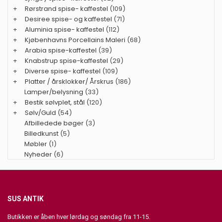
+
Rørstrand spise- kaffestel
(109)
+
Desiree spise- og kaffestel
(71)
+
Aluminia spise- kaffestel
(112)
+
Kjøbenhavns Porcellains Maleri
(68)
+
Arabia spise-kaffestel
(39)
+
Knabstrup spise-kaffestel
(29)
+
Diverse spise- kaffestel
(109)
+
Platter / årsklokker/ Årskrus
(186)
Lamper/belysning
(33)
+
Bestik sølvplet, stål
(120)
+
Sølv/Guld
(54)
Afbilledede bøger
(3)
Billedkunst
(5)
Møbler
(1)
Nyheder
(6)
SUS ANTIK
Butikken er åben hver lørdag og søndag fra 11-15.