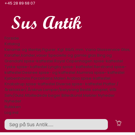
+45 28 89 68 07
Forside
Katalog
Keramik og stentøj
Figurer. Kgl. B&G, mm.
Varia
Glasservice
Glas,
Karafler,kander,vaser
Specielle og gamle glas
Bing og
Grøndahl spise-kaffestel
Royal Copenhagen spise-kaffestel
Tyske spise- kaffestel
Lyngby spise- kaffestel
Rørstrand spise-
kaffestel
Desiree spise- og kaffestel
Aluminia spise- kaffestel
Kjøbenhavns Porcellains Maleri
Arabia spise-kaffestel
Knabstrup spise-kaffestel
Diverse spise- kaffestel
Platter /
årsklokker/ Årskrus
Lamper/belysning
Bestik sølvplet, stål
Sølv/Guld
Afbilledede bøger
Billedkunst
Møbler
Nyheder
Nyheder
Butikken
Log ind