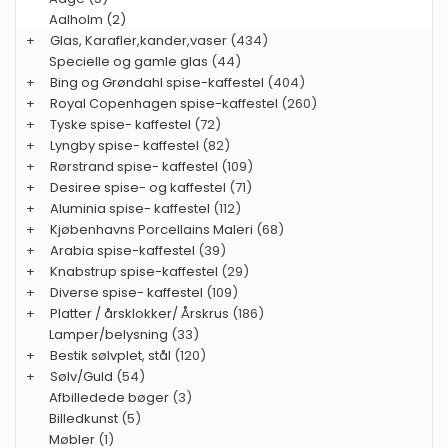
Aalholm (2)
+
Glas, Karafler,kander,vaser
(434)
Specielle og gamle glas
(44)
+
Bing og Grøndahl spise-kaffestel
(404)
+
Royal Copenhagen spise-kaffestel
(260)
+
Tyske spise- kaffestel
(72)
+
Lyngby spise- kaffestel
(82)
+
Rørstrand spise- kaffestel
(109)
+
Desiree spise- og kaffestel
(71)
+
Aluminia spise- kaffestel
(112)
+
Kjøbenhavns Porcellains Maleri
(68)
+
Arabia spise-kaffestel
(39)
+
Knabstrup spise-kaffestel
(29)
+
Diverse spise- kaffestel
(109)
+
Platter / årsklokker/ Årskrus
(186)
Lamper/belysning
(33)
+
Bestik sølvplet, stål
(120)
+
Sølv/Guld
(54)
Afbilledede bøger
(3)
Billedkunst
(5)
Møbler
(1)