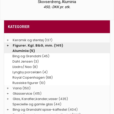
Skovserdreng, Aluminia
450,- DKK pr. stk.
KATEGORIER
+
Keramik og stentøj
(137)
+
Figurer. Kgl. B&G, mm.
(145)
Aluminia (5)
Bing og Grøndahl (45)
Dahl Jensen (3)
Lladro/ Nao (8)
Lyngby porcelæn (4)
Royal Copenhagen (68)
Russiske figurer (10)
+
Varia
(150)
+
Glasservice
(415)
+
Glas, Karafler,kander,vaser
(435)
Specielle og gamle glas
(44)
+
Bing og Grøndahl spise-kaffestel
(404)