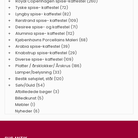
+
Royal Copenhagen spise-kaffestel
(260)
+
Tyske spise- kaffestel
(72)
+
Lyngby spise- kaffestel
(82)
+
Rørstrand spise- kaffestel
(109)
+
Desiree spise- og kaffestel
(71)
+
Aluminia spise- kaffestel
(112)
+
Kjøbenhavns Porcellains Maleri
(68)
+
Arabia spise-kaffestel
(39)
+
Knabstrup spise-kaffestel
(29)
+
Diverse spise- kaffestel
(109)
+
Platter / årsklokker/ Årskrus
(186)
Lamper/belysning
(33)
+
Bestik sølvplet, stål
(120)
+
Sølv/Guld
(54)
Afbilledede bøger
(3)
Billedkunst
(5)
Møbler
(1)
Nyheder
(6)