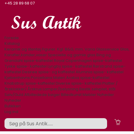
+45 28 89 68 07
Forside
Katalog
Keramik og stentøj
Figurer. Kgl. B&G, mm.
Varia
Glasservice
Glas,
Karafler,kander,vaser
Specielle og gamle glas
Bing og
Grøndahl spise-kaffestel
Royal Copenhagen spise-kaffestel
Tyske spise- kaffestel
Lyngby spise- kaffestel
Rørstrand spise-
kaffestel
Desiree spise- og kaffestel
Aluminia spise- kaffestel
Kjøbenhavns Porcellains Maleri
Arabia spise-kaffestel
Knabstrup spise-kaffestel
Diverse spise- kaffestel
Platter /
årsklokker/ Årskrus
Lamper/belysning
Bestik sølvplet, stål
Sølv/Guld
Afbilledede bøger
Billedkunst
Møbler
Nyheder
Nyheder
Butikken
Log ind