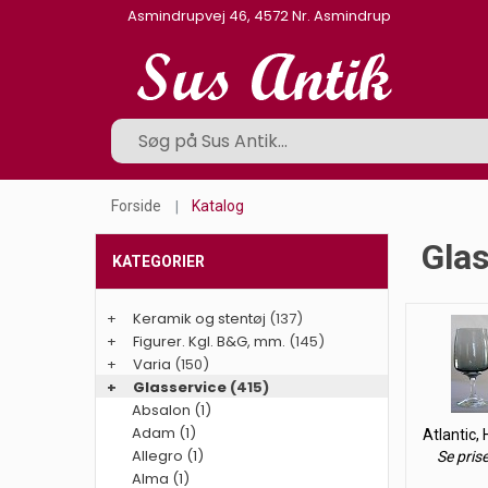
Asmindrupvej 46, 4572 Nr. Asmindrup
Forside
Katalog
Glas
KATEGORIER
+
Keramik og stentøj
(137)
+
Figurer. Kgl. B&G, mm.
(145)
+
Varia
(150)
+
Glasservice
(415)
Absalon (1)
Adam (1)
Atlantic,
Allegro (1)
Se pris
Alma (1)