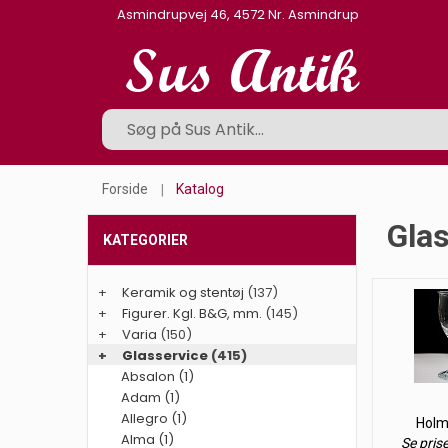
Asmindrupvej 46, 4572 Nr. Asmindrup
Forside
Katalog
Glas
KATEGORIER
+
Keramik og stentøj
(137)
+
Figurer. Kgl. B&G, mm.
(145)
+
Varia
(150)
+
Glasservice
(415)
Absalon (1)
Adam (1)
Allegro (1)
Holm
Alma (1)
Se pris