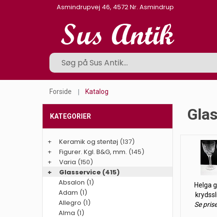
Asmindrupvej 46, 4572 Nr. Asmindrup
Forside
Katalog
Glas
KATEGORIER
+
Keramik og stentøj
(137)
+
Figurer. Kgl. B&G, mm.
(145)
+
Varia
(150)
+
Glasservice
(415)
Absalon (1)
Helga g
Adam (1)
krydss
Allegro (1)
Se pris
Alma (1)