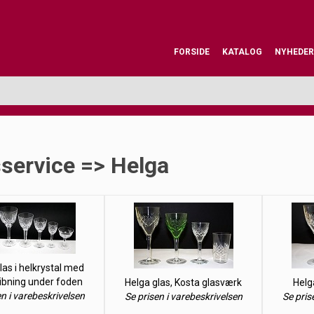
FORSIDE
KATALOG
NYHEDER
service => Helga
las i helkrystal med
libning under foden
Helga glas, Kosta glasværk
Helg
en i varebeskrivelsen
Se prisen i varebeskrivelsen
Se pris