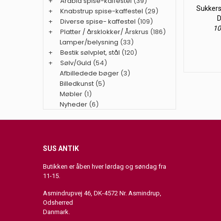
+
Arabia spise-kaffestel
(39)
Sukkers
+
Knabstrup spise-kaffestel
(29)
D
+
Diverse spise- kaffestel
(109)
10
+
Platter / årsklokker/ Årskrus
(186)
Lamper/belysning
(33)
+
Bestik sølvplet, stål
(120)
+
Sølv/Guld
(54)
Afbilledede bøger
(3)
Billedkunst
(5)
Møbler
(1)
Nyheder
(6)
SUS ANTIK
Butikken er åben hver lørdag og søndag fra
11-15.
Asmindrupvej 46, DK-4572 Nr. Asmindrup,
Odsherred
Danmark.