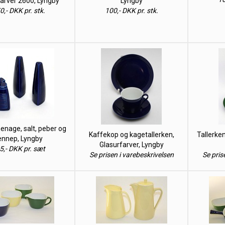
farver 2600, Lyngby
Lyngby
0,- DKK pr. stk.
100,- DKK pr. stk.
enage, salt, peber og
Kaffekop og kagetallerken,
Tallerken
ennep, Lyngby
Glasurfarver, Lyngby
5,- DKK pr. sæt
Se prisen i varebeskrivelsen
Se pris