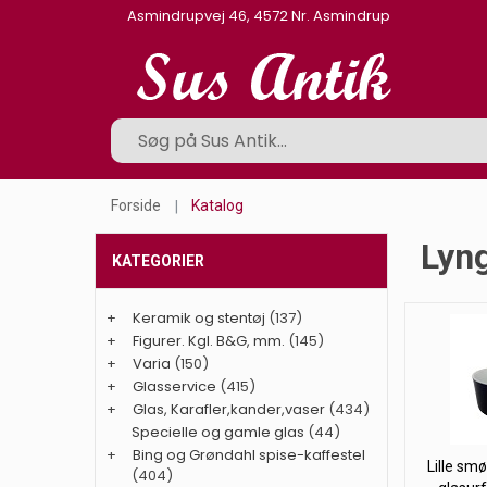
Asmindrupvej 46, 4572 Nr. Asmindrup
Forside
Katalog
Lyng
KATEGORIER
+
Keramik og stentøj
(137)
+
Figurer. Kgl. B&G, mm.
(145)
+
Varia
(150)
+
Glasservice
(415)
+
Glas, Karafler,kander,vaser
(434)
Specielle og gamle glas
(44)
+
Bing og Grøndahl spise-kaffestel
Lille smø
(404)