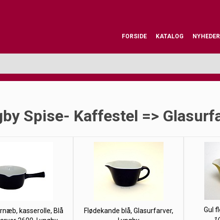
FORSIDE
KATALOG
NYHEDER
by Spise- Kaffestel => Glasurf
Gul f
rnæb, kasserolle, Blå
Flødekande blå, Glasurfarver,
10