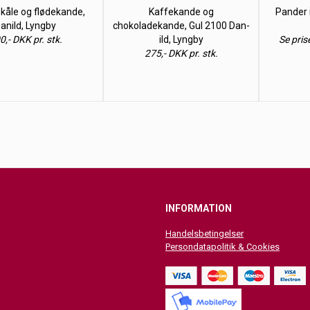
kåle og flødekande,
Kaffekande og
Pander i
anild, Lyngby
chokoladekande, Gul 2100 Dan-
0,- DKK pr. stk.
ild, Lyngby
Se pris
275,- DKK pr. stk.
INFORMATION
Handelsbetingelser
Persondatapolitik & Cookies