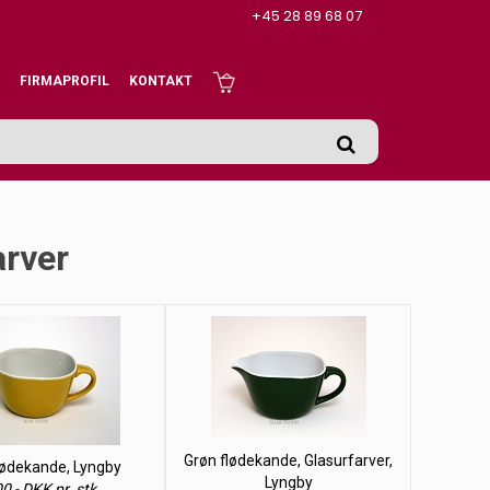
+45 28 89 68 07
FIRMAPROFIL
KONTAKT
arver
Grøn flødekande, Glasurfarver,
lødekande, Lyngby
Lyngby
0,- DKK pr. stk.