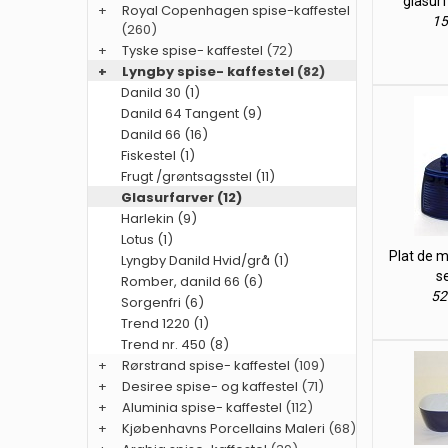
glasur
+
Royal Copenhagen spise-kaffestel
15
(260)
+
Tyske spise- kaffestel
(72)
+
Lyngby spise- kaffestel
(82)
Danild 30 (1)
Danild 64 Tangent (9)
Danild 66 (16)
Fiskestel (1)
Frugt /grøntsagsstel (11)
Glasurfarver (12)
Harlekin (9)
Lotus (1)
Plat de m
Lyngby Danild Hvid/grå (1)
s
Romber, danild 66 (6)
52
Sorgenfri (6)
Trend 1220 (1)
Trend nr. 450 (8)
+
Rørstrand spise- kaffestel
(109)
+
Desiree spise- og kaffestel
(71)
+
Aluminia spise- kaffestel
(112)
+
Kjøbenhavns Porcellains Maleri
(68)