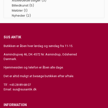
Afbilledede bøger
(3)
Billedkunst
(5)
Møbler
(1)
Nyheder
(2)
SUS ANTIK
Butikken er åben hver lørdag og søndag fra 11-15.
Asmindrupvej 46, DK-4572 Nr. Asmindrup, Odsherred
Danmark.
Hjemmesiden og telefon er åben alle dage.
Det er altid muligt at besøge butikken efter aftale.
Tlf : +45 28 89 68 07
Email:
sus@susantik.dk
INFORMATION