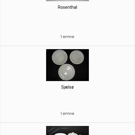
Rosenthal
1 emne
Sjælsø
1 emne