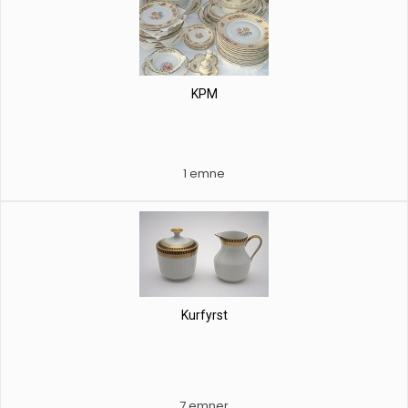
KPM
1 emne
Kurfyrst
7 emner