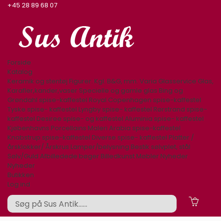
+45 28 89 68 07
Forside
Katalog
Keramik og stentøj
Figurer. Kgl. B&G, mm.
Varia
Glasservice
Glas,
Karafler,kander,vaser
Specielle og gamle glas
Bing og
Grøndahl spise-kaffestel
Royal Copenhagen spise-kaffestel
Tyske spise- kaffestel
Lyngby spise- kaffestel
Rørstrand spise-
kaffestel
Desiree spise- og kaffestel
Aluminia spise- kaffestel
Kjøbenhavns Porcellains Maleri
Arabia spise-kaffestel
Knabstrup spise-kaffestel
Diverse spise- kaffestel
Platter /
årsklokker/ Årskrus
Lamper/belysning
Bestik sølvplet, stål
Sølv/Guld
Afbilledede bøger
Billedkunst
Møbler
Nyheder
Nyheder
Butikken
Log ind