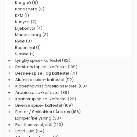
Kongeå (8)
Kongsberg (3)
KPM (1)
Kurfyrst (7)
Liljekonval (4)
Marselisborg (3)
Nysø (3)
Rosenthal (1)
Sjælsø (1)
+
Lyngby spise- kaffestel
(82)
+
Rørstrand spise- kaffestel
(109)
+
Desiree spise- og kaffestel
(71)
+
Aluminia spise- kaffestel
(112)
+
Kjøbenhavns Porcellains Maleri
(68)
+
Arabia spise-kaffestel
(39)
+
Knabstrup spise-kaffestel
(29)
+
Diverse spise- kaffestel
(109)
+
Platter / årsklokker/ Årskrus
(186)
Lamper/belysning
(33)
+
Bestik sølvplet, stål
(120)
+
Sølv/Guld
(54)