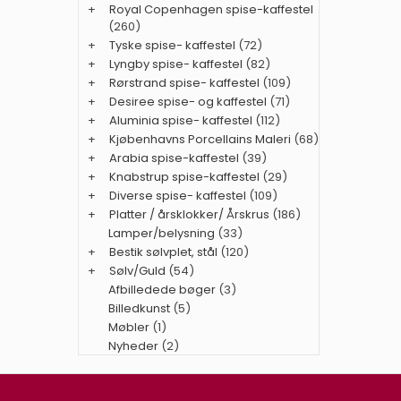
+
Royal Copenhagen spise-kaffestel
(260)
+
Tyske spise- kaffestel
(72)
+
Lyngby spise- kaffestel
(82)
+
Rørstrand spise- kaffestel
(109)
+
Desiree spise- og kaffestel
(71)
+
Aluminia spise- kaffestel
(112)
+
Kjøbenhavns Porcellains Maleri
(68)
+
Arabia spise-kaffestel
(39)
+
Knabstrup spise-kaffestel
(29)
+
Diverse spise- kaffestel
(109)
+
Platter / årsklokker/ Årskrus
(186)
Lamper/belysning
(33)
+
Bestik sølvplet, stål
(120)
+
Sølv/Guld
(54)
Afbilledede bøger
(3)
Billedkunst
(5)
Møbler
(1)
Nyheder
(2)