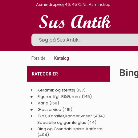
Asmindrupvej 46, 4572 Nr. Asmindrup
Forside
Katalog
Bing
KATEGORIER
+
Keramik og stentøj
(137)
+
Figurer. Kgl. B&G, mm.
(145)
+
Varia
(150)
+
Glasservice
(415)
+
Glas, Karafler,kander,vaser
(434)
Specielle og gamle glas
(44)
+
Bing og Grøndahl spise-kaffestel
(404)