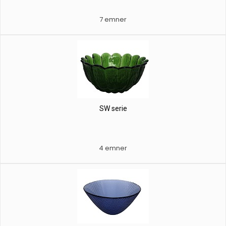
7 emner
SW serie
4 emner