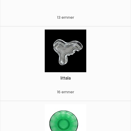
13 emner
Iittala
16 emner