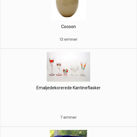
Cocoon
13 emner
Emaljedekorerede Kantineflasker
7 emner