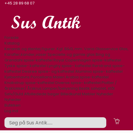
+45 28 89 68 07
Forside
Katalog
Keramik og stentøj
Figurer. Kgl. B&G, mm.
Varia
Glasservice
Glas,
Karafler,kander,vaser
Specielle og gamle glas
Bing og
Grøndahl spise-kaffestel
Royal Copenhagen spise-kaffestel
Tyske spise- kaffestel
Lyngby spise- kaffestel
Rørstrand spise-
kaffestel
Desiree spise- og kaffestel
Aluminia spise- kaffestel
Kjøbenhavns Porcellains Maleri
Arabia spise-kaffestel
Knabstrup spise-kaffestel
Diverse spise- kaffestel
Platter /
årsklokker/ Årskrus
Lamper/belysning
Bestik sølvplet, stål
Sølv/Guld
Afbilledede bøger
Billedkunst
Møbler
Nyheder
Nyheder
Butikken
Log ind