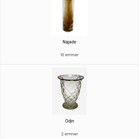
Najade
10 emner
Odin
2 emner