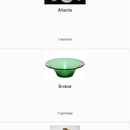
Atlantis
1 emne
Broksø
7 emner