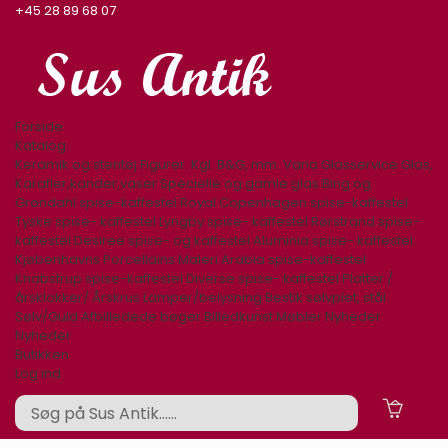
+45 28 89 68 07
Forside
Katalog
Keramik og stentøj
Figurer. Kgl. B&G, mm.
Varia
Glasservice
Glas,
Karafler,kander,vaser
Specielle og gamle glas
Bing og
Grøndahl spise-kaffestel
Royal Copenhagen spise-kaffestel
Tyske spise- kaffestel
Lyngby spise- kaffestel
Rørstrand spise-
kaffestel
Desiree spise- og kaffestel
Aluminia spise- kaffestel
Kjøbenhavns Porcellains Maleri
Arabia spise-kaffestel
Knabstrup spise-kaffestel
Diverse spise- kaffestel
Platter /
årsklokker/ Årskrus
Lamper/belysning
Bestik sølvplet, stål
Sølv/Guld
Afbilledede bøger
Billedkunst
Møbler
Nyheder
Nyheder
Butikken
Log ind