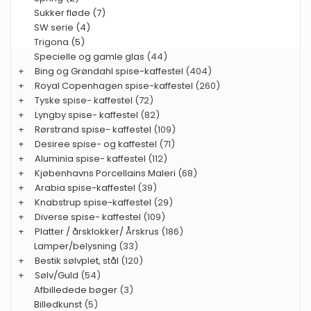
Sukker fløde (7)
SW serie (4)
Trigona (5)
Specielle og gamle glas
(44)
+
Bing og Grøndahl spise-kaffestel
(404)
+
Royal Copenhagen spise-kaffestel
(260)
+
Tyske spise- kaffestel
(72)
+
Lyngby spise- kaffestel
(82)
+
Rørstrand spise- kaffestel
(109)
+
Desiree spise- og kaffestel
(71)
+
Aluminia spise- kaffestel
(112)
+
Kjøbenhavns Porcellains Maleri
(68)
+
Arabia spise-kaffestel
(39)
+
Knabstrup spise-kaffestel
(29)
+
Diverse spise- kaffestel
(109)
+
Platter / årsklokker/ Årskrus
(186)
Lamper/belysning
(33)
+
Bestik sølvplet, stål
(120)
+
Sølv/Guld
(54)
Afbilledede bøger
(3)
Billedkunst
(5)