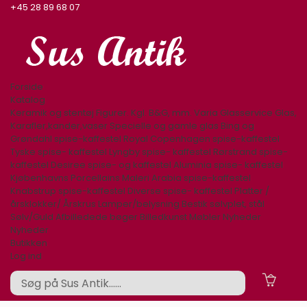
+45 28 89 68 07
Forside
Katalog
Keramik og stentøj
Figurer. Kgl. B&G, mm.
Varia
Glasservice
Glas,
Karafler,kander,vaser
Specielle og gamle glas
Bing og
Grøndahl spise-kaffestel
Royal Copenhagen spise-kaffestel
Tyske spise- kaffestel
Lyngby spise- kaffestel
Rørstrand spise-
kaffestel
Desiree spise- og kaffestel
Aluminia spise- kaffestel
Kjøbenhavns Porcellains Maleri
Arabia spise-kaffestel
Knabstrup spise-kaffestel
Diverse spise- kaffestel
Platter /
årsklokker/ Årskrus
Lamper/belysning
Bestik sølvplet, stål
Sølv/Guld
Afbilledede bøger
Billedkunst
Møbler
Nyheder
Nyheder
Butikken
Log ind