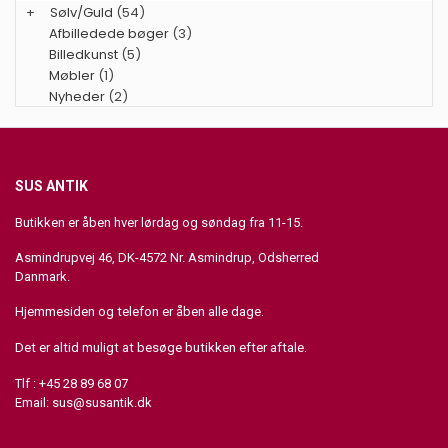
+
Sølv/Guld
(54)
Afbilledede bøger
(3)
Billedkunst
(5)
Møbler
(1)
Nyheder
(2)
SUS ANTIK
Butikken er åben hver lørdag og søndag fra 11-15.
Asmindrupvej 46, DK-4572 Nr. Asmindrup, Odsherred
Danmark.
Hjemmesiden og telefon er åben alle dage.
Det er altid muligt at besøge butikken efter aftale.
Tlf : +45 28 89 68 07
Email:
sus@susantik.dk