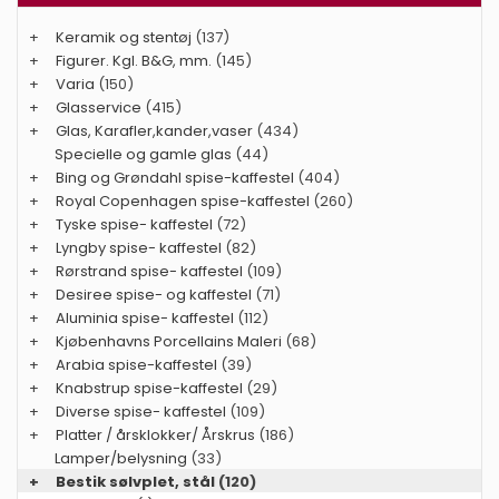
+
Keramik og stentøj
(137)
+
Figurer. Kgl. B&G, mm.
(145)
+
Varia
(150)
+
Glasservice
(415)
+
Glas, Karafler,kander,vaser
(434)
Specielle og gamle glas
(44)
+
Bing og Grøndahl spise-kaffestel
(404)
+
Royal Copenhagen spise-kaffestel
(260)
+
Tyske spise- kaffestel
(72)
+
Lyngby spise- kaffestel
(82)
+
Rørstrand spise- kaffestel
(109)
+
Desiree spise- og kaffestel
(71)
+
Aluminia spise- kaffestel
(112)
+
Kjøbenhavns Porcellains Maleri
(68)
+
Arabia spise-kaffestel
(39)
+
Knabstrup spise-kaffestel
(29)
+
Diverse spise- kaffestel
(109)
+
Platter / årsklokker/ Årskrus
(186)
Lamper/belysning
(33)
+
Bestik sølvplet, stål
(120)