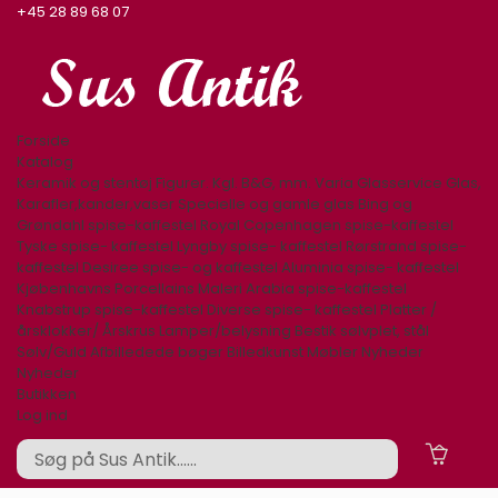
+45 28 89 68 07
Forside
Katalog
Keramik og stentøj
Figurer. Kgl. B&G, mm.
Varia
Glasservice
Glas,
Karafler,kander,vaser
Specielle og gamle glas
Bing og
Grøndahl spise-kaffestel
Royal Copenhagen spise-kaffestel
Tyske spise- kaffestel
Lyngby spise- kaffestel
Rørstrand spise-
kaffestel
Desiree spise- og kaffestel
Aluminia spise- kaffestel
Kjøbenhavns Porcellains Maleri
Arabia spise-kaffestel
Knabstrup spise-kaffestel
Diverse spise- kaffestel
Platter /
årsklokker/ Årskrus
Lamper/belysning
Bestik sølvplet, stål
Sølv/Guld
Afbilledede bøger
Billedkunst
Møbler
Nyheder
Nyheder
Butikken
Log ind