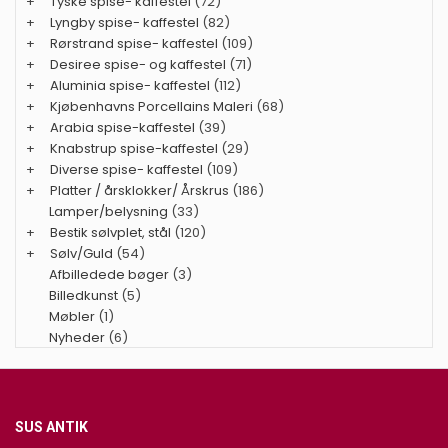
+
Tyske spise- kaffestel
(72)
+
Lyngby spise- kaffestel
(82)
+
Rørstrand spise- kaffestel
(109)
+
Desiree spise- og kaffestel
(71)
+
Aluminia spise- kaffestel
(112)
+
Kjøbenhavns Porcellains Maleri
(68)
+
Arabia spise-kaffestel
(39)
+
Knabstrup spise-kaffestel
(29)
+
Diverse spise- kaffestel
(109)
+
Platter / årsklokker/ Årskrus
(186)
Lamper/belysning
(33)
+
Bestik sølvplet, stål
(120)
+
Sølv/Guld
(54)
Afbilledede bøger
(3)
Billedkunst
(5)
Møbler
(1)
Nyheder
(6)
SUS ANTIK