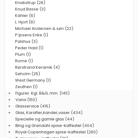
Knabstrup (26)
Knud Basse (3)
Kähler (6)
L. Hjort (9)
Michael Andersen & søn (22)
P.Ipsens Enke (1)
Palshus (3)
Peder Hald (1)
Plum (1)
Rome (1)
Rørstrand Keramik (4)
Søholm (25)
West Germany (1)
Zeuthen (1)
+
Figurer. Kgl. B&G, mm.
(145)
+
Varia
(150)
+
Glasservice
(415)
+
Glas, Karafler,kander,vaser
(434)
Specielle og gamle glas
(44)
+
Bing og Grøndahl spise-kaffestel
(404)
+
Royal Copenhagen spise-kaffestel
(260)