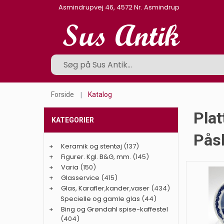
Asmindrupvej 46, 4572 Nr. Asmindrup
Forside
Katalog
Plat
KATEGORIER
Påsk
+
Keramik og stentøj
(137)
+
Figurer. Kgl. B&G, mm.
(145)
+
Varia
(150)
+
Glasservice
(415)
+
Glas, Karafler,kander,vaser
(434)
Specielle og gamle glas
(44)
+
Bing og Grøndahl spise-kaffestel
(404)