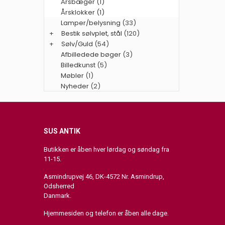
Årsbæger (1)
Årsklokker (1)
Lamper/belysning
(33)
+
Bestik sølvplet, stål
(120)
+
Sølv/Guld
(54)
Afbilledede bøger
(3)
Billedkunst
(5)
Møbler
(1)
Nyheder
(2)
SUS ANTIK
Butikken er åben hver lørdag og søndag fra
11-15.
Asmindrupvej 46, DK-4572 Nr. Asmindrup,
Odsherred
Danmark.
Hjemmesiden og telefon er åben alle dage.