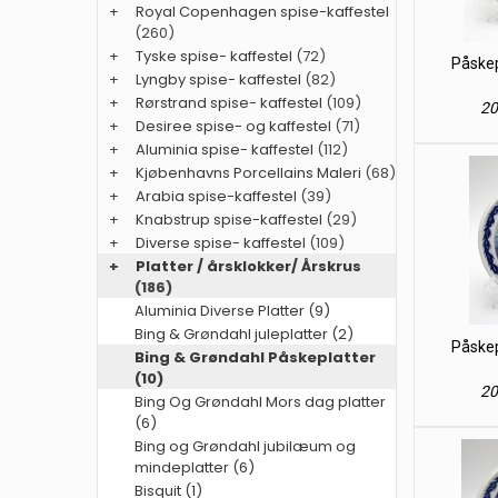
+
Royal Copenhagen spise-kaffestel
(260)
+
Tyske spise- kaffestel
(72)
Påskep
+
Lyngby spise- kaffestel
(82)
+
Rørstrand spise- kaffestel
(109)
20
+
Desiree spise- og kaffestel
(71)
+
Aluminia spise- kaffestel
(112)
+
Kjøbenhavns Porcellains Maleri
(68)
+
Arabia spise-kaffestel
(39)
+
Knabstrup spise-kaffestel
(29)
+
Diverse spise- kaffestel
(109)
+
Platter / årsklokker/ Årskrus
(186)
Aluminia Diverse Platter (9)
Bing & Grøndahl juleplatter (2)
Påskep
Bing & Grøndahl Påskeplatter
(10)
20
Bing Og Grøndahl Mors dag platter
(6)
Bing og Grøndahl jubilæum og
mindeplatter (6)
Bisquit (1)