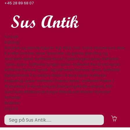
+45 28 89 68 07
Forside
Katalog
Keramik og stentøj
Figurer. Kgl. B&G, mm.
Varia
Glasservice
Glas,
Karafler,kander,vaser
Specielle og gamle glas
Bing og
Grøndahl spise-kaffestel
Royal Copenhagen spise-kaffestel
Tyske spise- kaffestel
Lyngby spise- kaffestel
Rørstrand spise-
kaffestel
Desiree spise- og kaffestel
Aluminia spise- kaffestel
Kjøbenhavns Porcellains Maleri
Arabia spise-kaffestel
Knabstrup spise-kaffestel
Diverse spise- kaffestel
Platter /
årsklokker/ Årskrus
Lamper/belysning
Bestik sølvplet, stål
Sølv/Guld
Afbilledede bøger
Billedkunst
Møbler
Nyheder
Nyheder
Butikken
Log ind