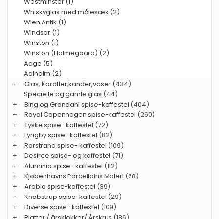
Westminster (1)
Whiskyglas med målesæk (2)
Wien Antik (1)
Windsor (1)
Winston (1)
Winston (Holmegaard) (2)
Aage (5)
Aalholm (2)
+
Glas, Karafler,kander,vaser
(434)
Specielle og gamle glas
(44)
+
Bing og Grøndahl spise-kaffestel
(404)
+
Royal Copenhagen spise-kaffestel
(260)
+
Tyske spise- kaffestel
(72)
+
Lyngby spise- kaffestel
(82)
+
Rørstrand spise- kaffestel
(109)
+
Desiree spise- og kaffestel
(71)
+
Aluminia spise- kaffestel
(112)
+
Kjøbenhavns Porcellains Maleri
(68)
+
Arabia spise-kaffestel
(39)
+
Knabstrup spise-kaffestel
(29)
+
Diverse spise- kaffestel
(109)
+
Platter / årsklokker/ Årskrus
(186)