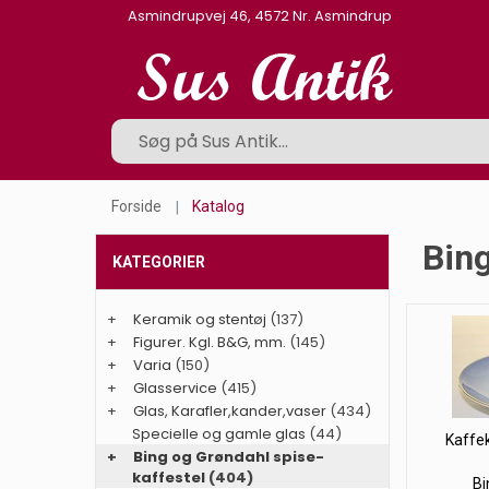
Asmindrupvej 46, 4572 Nr. Asmindrup
Forside
Katalog
Bing
KATEGORIER
+
Keramik og stentøj
(137)
+
Figurer. Kgl. B&G, mm.
(145)
+
Varia
(150)
+
Glasservice
(415)
+
Glas, Karafler,kander,vaser
(434)
Specielle og gamle glas
(44)
Kaffek
+
Bing og Grøndahl spise-
kaffestel
(404)
Bi