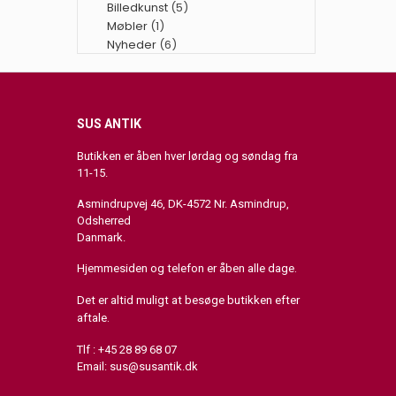
Billedkunst
(5)
Møbler
(1)
Nyheder
(6)
SUS ANTIK
Butikken er åben hver lørdag og søndag fra
11-15.
Asmindrupvej 46, DK-4572 Nr. Asmindrup,
Odsherred
Danmark.
Hjemmesiden og telefon er åben alle dage.
Det er altid muligt at besøge butikken efter
aftale.
Tlf : +45 28 89 68 07
Email:
sus@susantik.dk