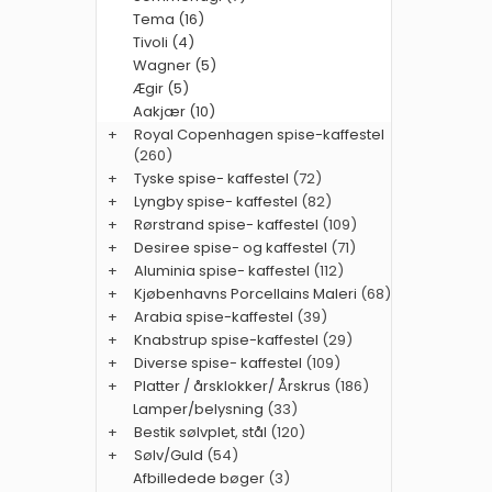
Tema (16)
Tivoli (4)
Wagner (5)
Ægir (5)
Aakjær (10)
+
Royal Copenhagen spise-kaffestel
(260)
+
Tyske spise- kaffestel
(72)
+
Lyngby spise- kaffestel
(82)
+
Rørstrand spise- kaffestel
(109)
+
Desiree spise- og kaffestel
(71)
+
Aluminia spise- kaffestel
(112)
+
Kjøbenhavns Porcellains Maleri
(68)
+
Arabia spise-kaffestel
(39)
+
Knabstrup spise-kaffestel
(29)
+
Diverse spise- kaffestel
(109)
+
Platter / årsklokker/ Årskrus
(186)
Lamper/belysning
(33)
+
Bestik sølvplet, stål
(120)
+
Sølv/Guld
(54)
Afbilledede bøger
(3)