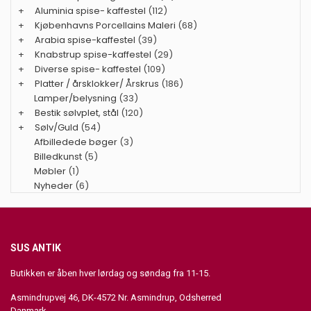
+
Aluminia spise- kaffestel
(112)
+
Kjøbenhavns Porcellains Maleri
(68)
+
Arabia spise-kaffestel
(39)
+
Knabstrup spise-kaffestel
(29)
+
Diverse spise- kaffestel
(109)
+
Platter / årsklokker/ Årskrus
(186)
Lamper/belysning
(33)
+
Bestik sølvplet, stål
(120)
+
Sølv/Guld
(54)
Afbilledede bøger
(3)
Billedkunst
(5)
Møbler
(1)
Nyheder
(6)
SUS ANTIK
Butikken er åben hver lørdag og søndag fra 11-15.
Asmindrupvej 46, DK-4572 Nr. Asmindrup, Odsherred
Danmark.