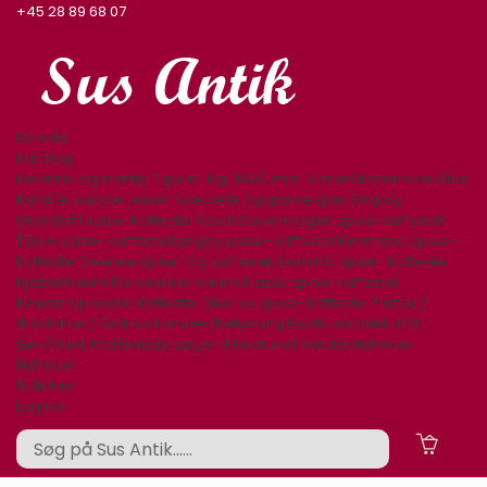
+45 28 89 68 07
Forside
Katalog
Keramik og stentøj
Figurer. Kgl. B&G, mm.
Varia
Glasservice
Glas,
Karafler,kander,vaser
Specielle og gamle glas
Bing og
Grøndahl spise-kaffestel
Royal Copenhagen spise-kaffestel
Tyske spise- kaffestel
Lyngby spise- kaffestel
Rørstrand spise-
kaffestel
Desiree spise- og kaffestel
Aluminia spise- kaffestel
Kjøbenhavns Porcellains Maleri
Arabia spise-kaffestel
Knabstrup spise-kaffestel
Diverse spise- kaffestel
Platter /
årsklokker/ Årskrus
Lamper/belysning
Bestik sølvplet, stål
Sølv/Guld
Afbilledede bøger
Billedkunst
Møbler
Nyheder
Nyheder
Butikken
Log ind