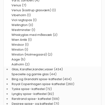
Val st. Lambert (4)
Venus (7)
Venus (kastrup glasværk) (1)
Vibeholm (1)
Viol røgtopas (1)
Wellington (3)
Westminster (1)
Whiskyglas med målesæk (2)
Wien Antik (1)
Windsor (1)
Winston (1)
Winston (Holmegaard) (2)
Aage (5)
Aalholm (2)
+
Glas, Karafler,kander,vaser
(434)
Specielle og gamle glas
(44)
+
Bing og Grøndahl spise-kaffestel
(404)
+
Royal Copenhagen spise-kaffestel
(260)
+
Tyske spise- kaffestel
(72)
+
Lyngby spise- kaffestel
(82)
+
Rørstrand spise- kaffestel
(109)
+
Desiree spise- og kaffestel
(71)