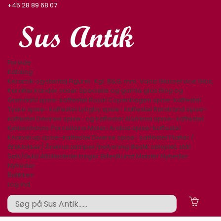
+45 28 89 68 07
Forside
Katalog
Keramik og stentøj
Figurer. Kgl. B&G, mm.
Varia
Glasservice
Glas,
Karafler,kander,vaser
Specielle og gamle glas
Bing og
Grøndahl spise-kaffestel
Royal Copenhagen spise-kaffestel
Tyske spise- kaffestel
Lyngby spise- kaffestel
Rørstrand spise-
kaffestel
Desiree spise- og kaffestel
Aluminia spise- kaffestel
Kjøbenhavns Porcellains Maleri
Arabia spise-kaffestel
Knabstrup spise-kaffestel
Diverse spise- kaffestel
Platter /
årsklokker/ Årskrus
Lamper/belysning
Bestik sølvplet, stål
Sølv/Guld
Afbilledede bøger
Billedkunst
Møbler
Nyheder
Nyheder
Butikken
Log ind