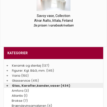
Savoy vase, Collection
Alvar Aalto, Iittala, Finland
Se prisen i varebeskrivelsen
KATEGORIER
+
Keramik og stentøj
(137)
+
Figurer. Kgl. B&G, mm.
(145)
+
Varia
(150)
+
Glasservice
(415)
+
Glas, Karafler,kander,vaser
(434)
Amfora (3)
Atlantis (1)
Broksø (7)
Brændevinsamatøren (4)