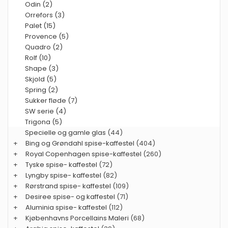
Odin (2)
Orrefors (3)
Palet (15)
Provence (5)
Quadro (2)
Rolf (10)
Shape (3)
Skjold (5)
Spring (2)
Sukker fløde (7)
SW serie (4)
Trigona (5)
Specielle og gamle glas
(44)
+
Bing og Grøndahl spise-kaffestel
(404)
+
Royal Copenhagen spise-kaffestel
(260)
+
Tyske spise- kaffestel
(72)
+
Lyngby spise- kaffestel
(82)
+
Rørstrand spise- kaffestel
(109)
+
Desiree spise- og kaffestel
(71)
+
Aluminia spise- kaffestel
(112)
+
Kjøbenhavns Porcellains Maleri
(68)