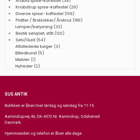
+
Arabia spise-kaffestel
(39)
+
Knabstrup spise-kaffestel
(29)
+
Diverse spise- kaffestel
(109)
+
Platter / årsklokker/ Årskrus
(186)
Lamper/belysning
(33)
+
Bestik sølvplet, stål
(120)
+
Sølv/Guld
(54)
Afbilledede bøger
(3)
Billedkunst
(5)
Møbler
(1)
Nyheder
(2)
SUS ANTIK
Butikken er åben hver lørdag og søndag fra 11-15.
Asmindrupvej 46, DK-4572 Nr. Asmindrup, Odsherred
Danmark.
Hjemmesiden og telefon er åben alle dage.