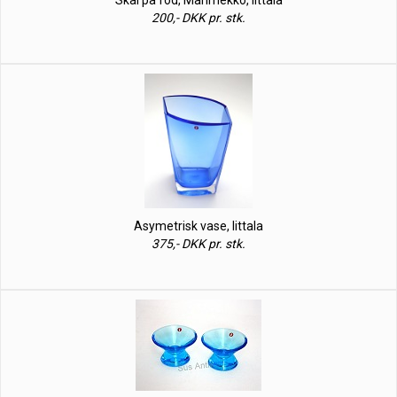
Skål på fod, Marimekko, Iittala
200,- DKK pr. stk.
Asymetrisk vase, Iittala
375,- DKK pr. stk.