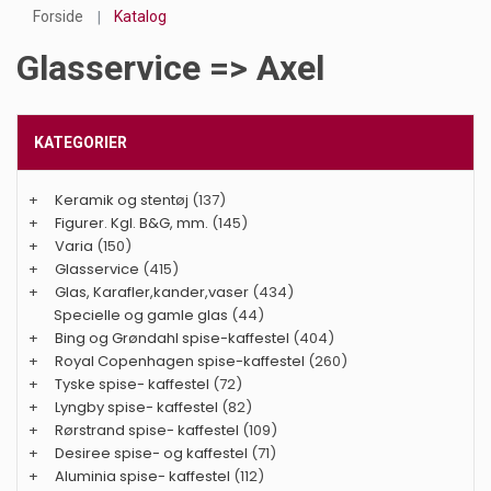
Forside
Katalog
Glasservice => Axel
KATEGORIER
+
Keramik og stentøj
(137)
+
Figurer. Kgl. B&G, mm.
(145)
+
Varia
(150)
+
Glasservice
(415)
+
Glas, Karafler,kander,vaser
(434)
Specielle og gamle glas
(44)
+
Bing og Grøndahl spise-kaffestel
(404)
+
Royal Copenhagen spise-kaffestel
(260)
+
Tyske spise- kaffestel
(72)
+
Lyngby spise- kaffestel
(82)
+
Rørstrand spise- kaffestel
(109)
+
Desiree spise- og kaffestel
(71)
+
Aluminia spise- kaffestel
(112)