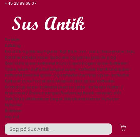
+45 28 89 68 07
Forside
Katalog
Keramik og stentøj
Figurer. Kgl. B&G, mm.
Varia
Glasservice
Glas,
Karafler,kander,vaser
Specielle og gamle glas
Bing og
Grøndahl spise-kaffestel
Royal Copenhagen spise-kaffestel
Tyske spise- kaffestel
Lyngby spise- kaffestel
Rørstrand spise-
kaffestel
Desiree spise- og kaffestel
Aluminia spise- kaffestel
Kjøbenhavns Porcellains Maleri
Arabia spise-kaffestel
Knabstrup spise-kaffestel
Diverse spise- kaffestel
Platter /
årsklokker/ Årskrus
Lamper/belysning
Bestik sølvplet, stål
Sølv/Guld
Afbilledede bøger
Billedkunst
Møbler
Nyheder
Nyheder
Butikken
Log ind