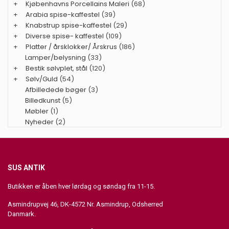
+
Kjøbenhavns Porcellains Maleri
(68)
+
Arabia spise-kaffestel
(39)
+
Knabstrup spise-kaffestel
(29)
+
Diverse spise- kaffestel
(109)
+
Platter / årsklokker/ Årskrus
(186)
Lamper/belysning
(33)
+
Bestik sølvplet, stål
(120)
+
Sølv/Guld
(54)
Afbilledede bøger
(3)
Billedkunst
(5)
Møbler
(1)
Nyheder
(2)
SUS ANTIK
Butikken er åben hver lørdag og søndag fra 11-15.
Asmindrupvej 46, DK-4572 Nr. Asmindrup, Odsherred
Danmark.