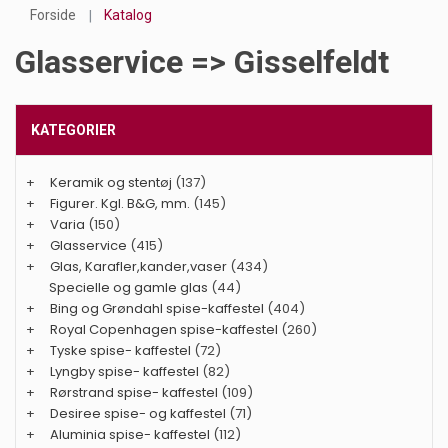
Forside
Katalog
Glasservice => Gisselfeldt
KATEGORIER
+
Keramik og stentøj
(137)
+
Figurer. Kgl. B&G, mm.
(145)
+
Varia
(150)
+
Glasservice
(415)
+
Glas, Karafler,kander,vaser
(434)
Specielle og gamle glas
(44)
+
Bing og Grøndahl spise-kaffestel
(404)
+
Royal Copenhagen spise-kaffestel
(260)
+
Tyske spise- kaffestel
(72)
+
Lyngby spise- kaffestel
(82)
+
Rørstrand spise- kaffestel
(109)
+
Desiree spise- og kaffestel
(71)
+
Aluminia spise- kaffestel
(112)