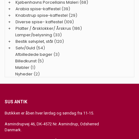
+
Kjøbenhavns Porcellains Maleri
(68)
+
Arabia spise-kaffestel
(39)
+
Knabstrup spise-kaffestel
(29)
+
Diverse spise- kaffestel
(109)
+
Platter / årsklokker/ Årskrus
(186)
Lamper/belysning
(33)
+
Bestik sølvplet, stål
(120)
+
Sølv/Guld
(54)
Afbilledede bøger
(3)
Billedkunst
(5)
Møbler
(1)
Nyheder
(2)
SUS ANTIK
Butikken er åben hver lørdag og søndag fra 11-15.
Asmindrupvej 46, DK-4572 Nr. Asmindrup, Odsherred
Danmark.