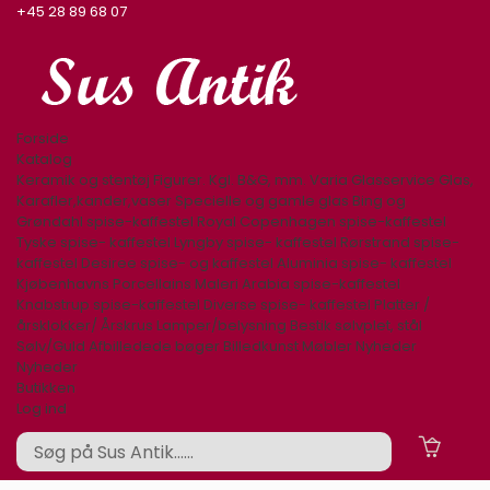
+45 28 89 68 07
Forside
Katalog
Keramik og stentøj
Figurer. Kgl. B&G, mm.
Varia
Glasservice
Glas,
Karafler,kander,vaser
Specielle og gamle glas
Bing og
Grøndahl spise-kaffestel
Royal Copenhagen spise-kaffestel
Tyske spise- kaffestel
Lyngby spise- kaffestel
Rørstrand spise-
kaffestel
Desiree spise- og kaffestel
Aluminia spise- kaffestel
Kjøbenhavns Porcellains Maleri
Arabia spise-kaffestel
Knabstrup spise-kaffestel
Diverse spise- kaffestel
Platter /
årsklokker/ Årskrus
Lamper/belysning
Bestik sølvplet, stål
Sølv/Guld
Afbilledede bøger
Billedkunst
Møbler
Nyheder
Nyheder
Butikken
Log ind