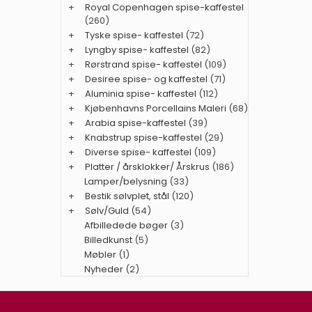
+
Royal Copenhagen spise-kaffestel
(260)
+
Tyske spise- kaffestel
(72)
+
Lyngby spise- kaffestel
(82)
+
Rørstrand spise- kaffestel
(109)
+
Desiree spise- og kaffestel
(71)
+
Aluminia spise- kaffestel
(112)
+
Kjøbenhavns Porcellains Maleri
(68)
+
Arabia spise-kaffestel
(39)
+
Knabstrup spise-kaffestel
(29)
+
Diverse spise- kaffestel
(109)
+
Platter / årsklokker/ Årskrus
(186)
Lamper/belysning
(33)
+
Bestik sølvplet, stål
(120)
+
Sølv/Guld
(54)
Afbilledede bøger
(3)
Billedkunst
(5)
Møbler
(1)
Nyheder
(2)