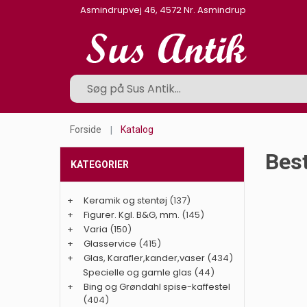
Asmindrupvej 46, 4572 Nr. Asmindrup
Forside
Katalog
Best
KATEGORIER
+
Keramik og stentøj
(137)
+
Figurer. Kgl. B&G, mm.
(145)
+
Varia
(150)
+
Glasservice
(415)
+
Glas, Karafler,kander,vaser
(434)
Specielle og gamle glas
(44)
+
Bing og Grøndahl spise-kaffestel
(404)